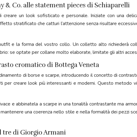
ny & Co. alle statement pieces di Schiaparelli
i creare un look sofisticato e personale. Iniziate con una deli
fetto stratificato che catturi l’attenzione senza risultare eccessiv
outfit e la forma del vostro collo. Un colletto alto richiederà c
o: se optate per collane molto elaborate, limitate gli altri accesso
rasto cromatico di Bottega Veneta
dinamento di borse e scarpe, introducendo il concetto di contrast
ti per creare look più interessanti e moderni. Questo metodo vi
e vivace e abbinatela a scarpe in una tonalità contrastante ma a
 mantenere una coerenza nello stile e nella formalità dei pezzi sce
el tre di Giorgio Armani