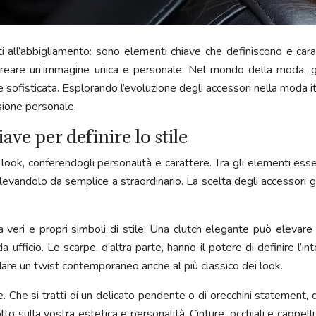
all’abbigliamento: sono elementi chiave che definiscono e caratt
 creare un’immagine unica e personale. Nel mondo della moda, gli
e e sofisticata. Esplorando l’evoluzione degli accessori nella moda
sione personale.
ve per definire lo stile
ok, conferendogli personalità e carattere. Tra gli elementi essenzi
evandolo da semplice a straordinario. La scelta degli accessori gius
a veri e propri simboli di stile. Una clutch elegante può eleva
ufficio. Le scarpe, d’altra parte, hanno il potere di definire l’int
are un twist contemporaneo anche al più classico dei look.
le. Che si tratti di un delicato pendente o di orecchini statement,
lto sulla vostra estetica e personalità. Cinture, occhiali e cappell