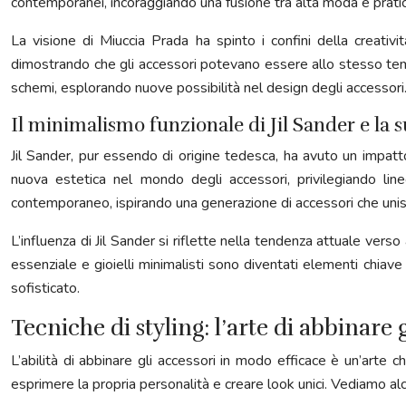
contemporanei, incoraggiando una fusione tra alta moda e pratic
La visione di Miuccia Prada ha spinto i confini della creativi
dimostrando che gli accessori potevano essere allo stesso tempo
schemi, esplorando nuove possibilità nel design degli accessori
Il minimalismo funzionale di Jil Sander e la 
Jil Sander, pur essendo di origine tedesca, ha avuto un impatto
nuova estetica nel mondo degli accessori, privilegiando line
contemporaneo, ispirando una generazione di accessori che unis
L’influenza di Jil Sander si riflette nella tendenza attuale vers
essenziale e gioielli minimalisti sono diventati elementi chia
sofisticato.
Tecniche di styling: l’arte di abbinare 
L’abilità di abbinare gli accessori in modo efficace è un’arte c
esprimere la propria personalità e creare look unici. Vediamo alc