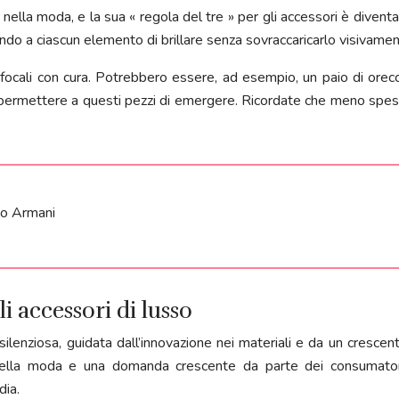
nella moda, e la sua « regola del tre » per gli accessori è diventa
ttendo a ciascun elemento di brillare senza sovraccaricarlo visivamen
i focali con cura. Potrebbero essere, ad esempio, un paio di orec
rmettere a questi pezzi di emergere. Ricordate che meno spesso 
gio Armani
li accessori di lusso
 silenziosa, guidata dall’innovazione nei materiali e da un cresc
lla moda e una domanda crescente da parte dei consumatori d
dia.