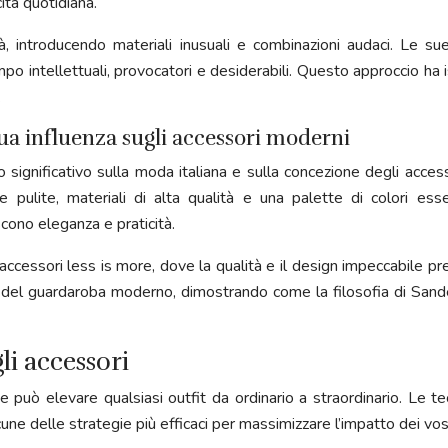
ità quotidiana.
tà, introducendo materiali inusuali e combinazioni audaci. Le sue
 intellettuali, provocatori e desiderabili. Questo approccio ha 
.
sua influenza sugli accessori moderni
 significativo sulla moda italiana e sulla concezione degli access
e pulite, materiali di alta qualità e una palette di colori es
cono eleganza e praticità.
o accessori less is more, dove la qualità e il design impeccabile 
ve del guardaroba moderno, dimostrando come la filosofia di San
gli accessori
he può elevare qualsiasi outfit da ordinario a straordinario. Le t
une delle strategie più efficaci per massimizzare l’impatto dei vost