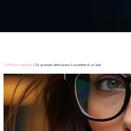
/
Moda e bellezza
/ Gli accessori definiscono il carattere di un look