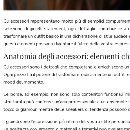
Gli accessori rappresentano molto più di semplici complementi 
selezione di gioielli statement, ogni dettaglio contribuisce a
trasformare un outfit basico in una dichiarazione di stile audac
questi elementi possano diventare il fulcro della vostra espres
Anatomia degli accessori: elementi chia
Gli accessori sono i dettagli che completano e arricchiscono un lo
Ogni pezzo ha il potere di trasformare radicalmente un outfit, el
mood del momento.
Le borse, ad esempio, non sono solo contenitori funzionali, m
strutturata può conferire un’aria professionale a un ensemble da 
tocco di glamour, mentre delle sneakers di tendenza possono d
I gioielli sono l’espressione più intima del vostro stile persona
La scelta tra oro, argento o materiali alternativi può rivelare mo