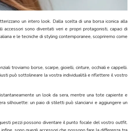
erizzano un intero look. Dalla scelta di una borsa iconica alla
 accessori sono diventati veri e propri protagonisti, capaci di
 italiana e le tecniche di styling contemporanee, scopriremo come
ali troviamo borse, scarpe, gioielli, cinture, occhiali e cappelli.
ti può sottolineare la vostra individualità e riflettere il vostro
re istantaneamente un look da sera, mentre una tote capiente e
era silhouette: un paio di stiletti può slanciarvi e aggiungere un
 questi pezzi possono diventare il punto focale del vostro outfit.
i, infine, sono quegli accessori che possono fare la differenza tra