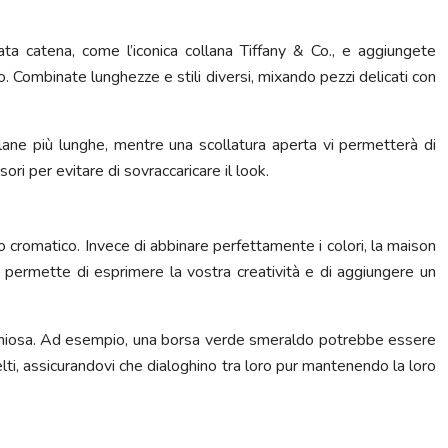
cata catena, come l’iconica collana Tiffany & Co., e aggiungete
o. Combinate lunghezze e stili diversi, mixando pezzi delicati con
ollane più lunghe, mentre una scollatura aperta vi permetterà di
ri per evitare di sovraccaricare il look.
o cromatico. Invece di abbinare perfettamente i colori, la maison
 permette di esprimere la vostra creatività e di aggiungere un
rmoniosa. Ad esempio, una borsa verde smeraldo potrebbe essere
lti, assicurandovi che dialoghino tra loro pur mantenendo la loro